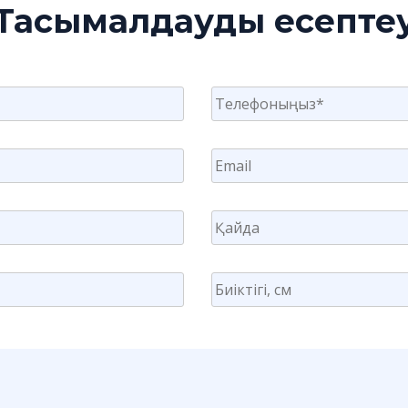
Тасымалдауды есепте