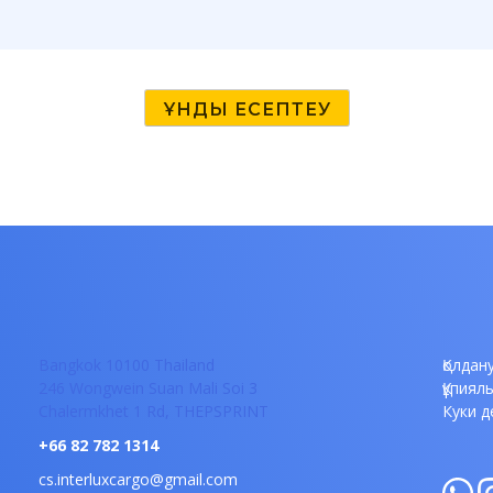
Bangkok 10100 Thailand
Қолдан
246 Wongwein Suan Mali
Soi 3
Құпиял
Chalermkhet 1 Rd, THEPSPRINT
Куки д
+66 82 782 1314
cs.interluxcargo@gmail.com