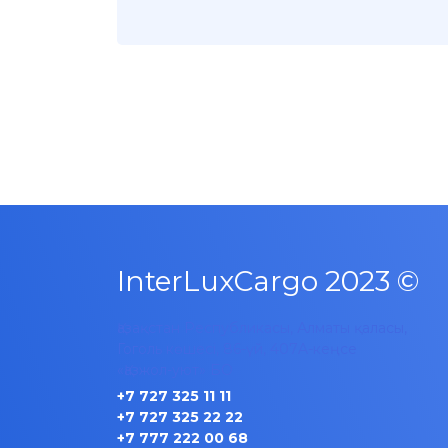
InterLuxCargo 2023 ©
Қазақстан Республикасы, Алматы қаласы,
Гоголь көшесі, 86-үй, 407A-кеңсе
«Қазжол-уют» БО
+7 727 325 11 11
+7 727 325 22 22
+7 777 222 00 68