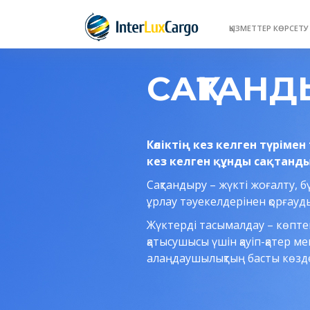
ҚЫЗМЕТТЕР КӨРСЕТ
САҚТАНД
Көліктің кез келген түріме
кез келген құнды сақтанды
Сақтандыру – жүкті жоғалту, б
ұрлау тәуекелдерінен қорғауды
Жүктерді тасымалдау – көптег
қатысушысы үшін қауіп-қатер ме
алаңдаушылықтың басты көзде