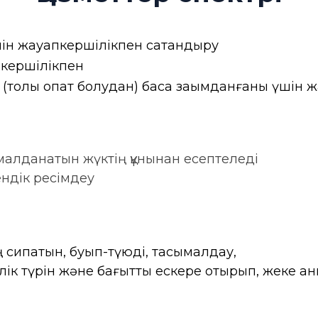
ін жауапкершілікпен сақтандыру
кершілікпен
толық опат болудан) басқа зақымданғаны үшін ж
малданатын жүктің құнынан есептеледі
ендік ресімдеу
ң сипатын, буып-түюді, тасымалдау,
өлік түрін және бағытты ескере отырып, жеке а