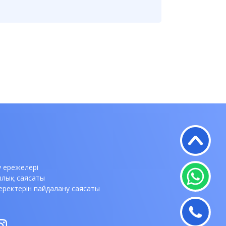
у ережелері
ылық саясаты
еректерін пайдалану саясаты