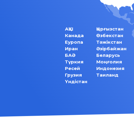
АҚШ
Қырғызстан
Канада
Өзбекстан
Еуропа
Тәжікстан
Иран
Әзірбайжан
БАӘ
Беларусь
Түркия
Моңғолия
Ресей
Индонезия
Грузия
Таиланд
Үндістан