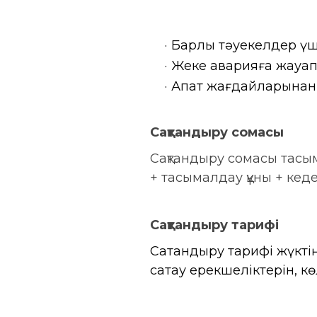
Барлық тәуекелдер үш
Жеке аварияға жауап
Апат жағдайларынан (
Сақтандыру сомасы
Сақтандыру сомасы тасы
+ тасымалдау құны + кед
Сақтандыру тарифі
Сақтандыру тарифі жүкті
сақтау ерекшеліктерін, к