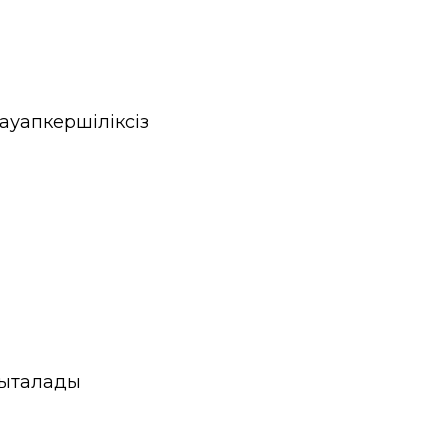
ауапкершіліксіз
нықталады