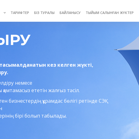
У
ТАРИФТЕР
БІЗ ТУРАЛЫ
БАЙЛАНЫСУ
ТЫЙЫМ САЛЫНҒАН ЖҮКТЕР
ЫРУ
н тасымалданатын кез келген жүкті,
ру.
үлдіру немесе
 қамтамасыз ететін жалғыз тәсіл.
ен бизнестердің құрамдас бөлігі ретінде СЭҚ
н
рінің бірі болып табылады.