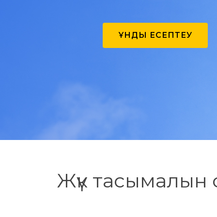
ҚҰНДЫ ЕСЕПТЕУ
Жүк тасымалын 