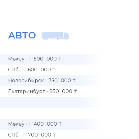
АВТО
Мәскеу - 1`500`000 ₸
СПб - 1`600`000 ₸
Новосибирск - 750`000 ₸
Екатеринбург - 850`000 ₸
Мәскеу - 1`400`000 ₸
СПб - 1`700`000 ₸