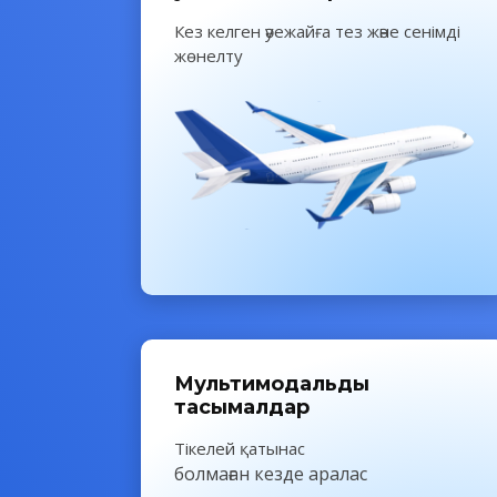
Кез келген әуежайға тез және сенімді
жөнелту
Мульти
модальды
тасымалдар
Тікелей қатынас
болмаған кезде аралас