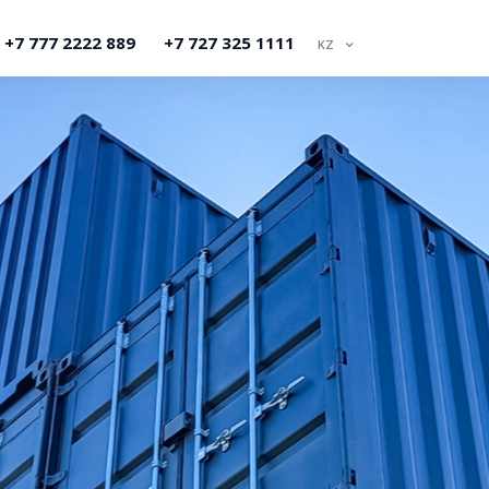
+7 777 2222 889
+7 727 325 1111
KZ