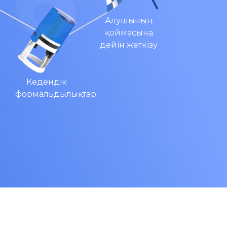
Алушының
қоймасына
дейін жеткізу
Кедендік
формальдылықтар