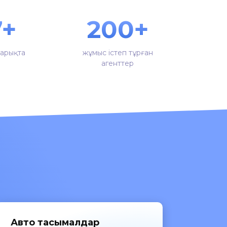
7+
200+
арықта
жұмыс істеп тұрған
агенттер
Авто тасымалдар