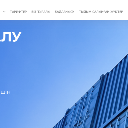
У
ТАРИФТЕР
БІЗ ТУРАЛЫ
БАЙЛАНЫСУ
ТЫЙЫМ САЛЫНҒАН ЖҮКТЕР
АЛУ
үшін