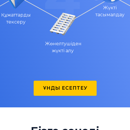
Жүкті
тасымалдау
Құжаттарды
тексеру
Жөнелтушіден
жүкті алу
ҚҰНДЫ ЕСЕПТЕУ