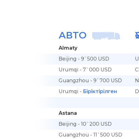
АВТО
Almaty
Beijing - 9`500 USD
U
Urumqi - 7`000 USD
C
Guangzhou - 9`700 USD
N
Urumqi -
Біріктірілген
D
Astana
Beijing - 10`200 USD
Guangzhou - 11`500 USD