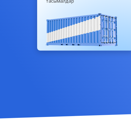
тасымалдар