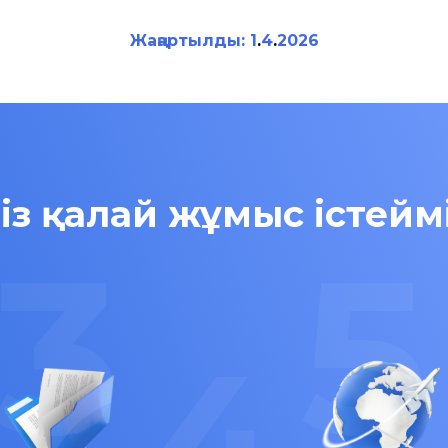
Жаңартылды:
1
.
4
.
2026
із қалай жұмыс істейм