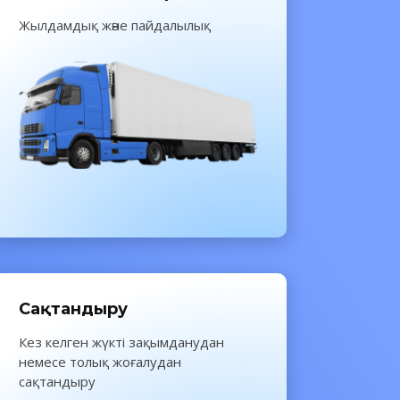
Жылдамдық және пайдалылық
Сақтандыру
Кез келген жүкті зақымданудан
немесе толық жоғалудан
сақтандыру