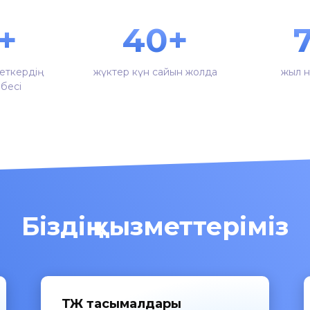
+
40+
меткердің
жүктер күн сайын жолда
жыл н
ибесі
Біздің қызметтеріміз
ТЖ тасымалдары