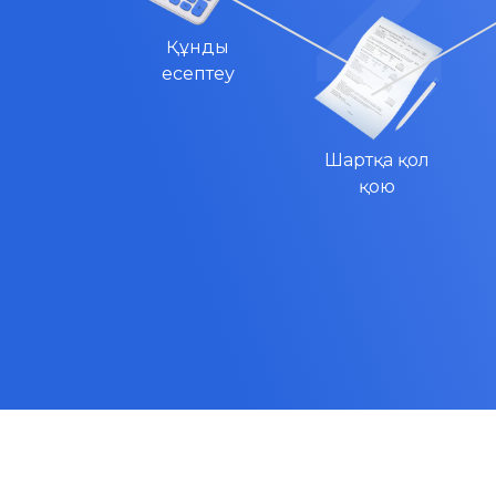
Құнды
есептеу
Шартқа қол
қою