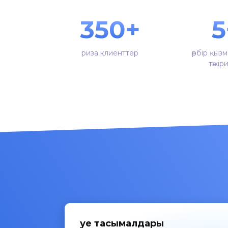
350+
5
риза клиенттер
әрбір қыз
тәжір
Әуе тасымалдары