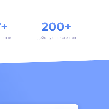
7+
200+
а рынке
действующих агентов