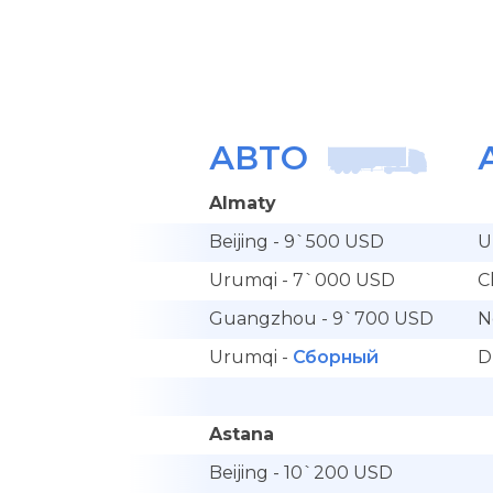
АВТО
Almaty
Beijing - 9`500 USD
U
Urumqi - 7`000 USD
C
Guangzhou - 9`700 USD
N
Urumqi -
Сборный
D
Astana
Beijing - 10`200 USD