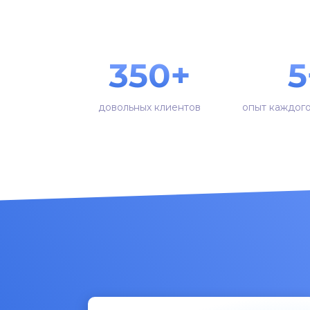
350+
5
довольных клиентов
опыт каждог