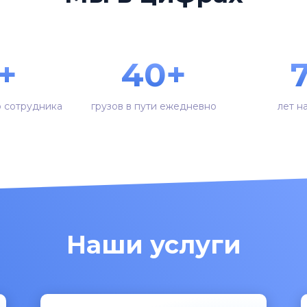
+
40+
о сотрудника
грузов в пути ежедневно
лет н
Наши услуги