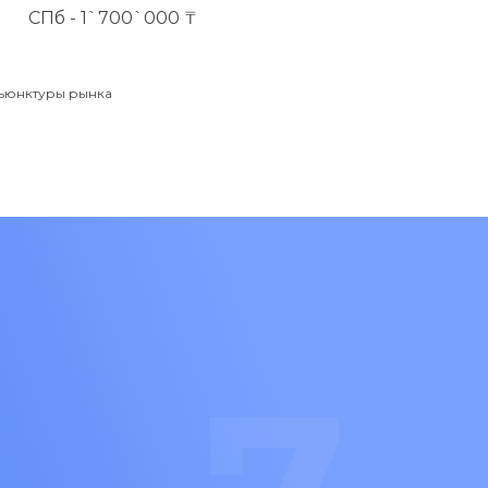
СПб - 1`700`000 ₸
нъюнктуры рынка