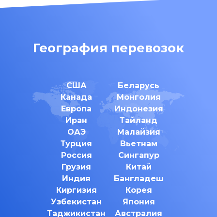
География перевозок
США
Беларусь
Канада
Монголия
Европа
Индонезия
Иран
Тайланд
ОАЭ
Малайзия
Турция
Вьетнам
Россия
Сингапур
Грузия
Китай
Индия
Бангладеш
Киргизия
Корея
Узбекистан
Япония
Таджикистан
Австралия