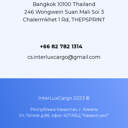
Bangkok 10100 Thailand
246 Wongwein Suan Mali Soi 3
Chalermkhet 1 Rd, THEPSPRINT
+66 82 782 1314
cs.interluxcargo@gmail.com
InterLuxCargo 2023 ©
Республика Казахстан, г. Алматы
Ул. Гоголя д.86, офис 407A
БЦ "Казжол-уют"