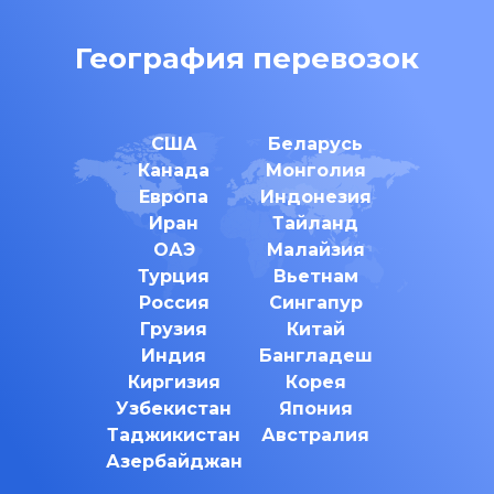
География перевозок
США
Беларусь
Канада
Монголия
Европа
Индонезия
Иран
Тайланд
ОАЭ
Малайзия
Турция
Вьетнам
Россия
Сингапур
Грузия
Китай
Индия
Бангладеш
Киргизия
Корея
Узбекистан
Япония
Таджикистан
Австралия
Азербайджан