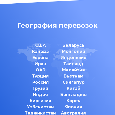
География перевозок
США
Беларусь
Канада
Монголия
Европа
Индонезия
Иран
Тайланд
ОАЭ
Малайзия
Турция
Вьетнам
Россия
Сингапур
Грузия
Китай
Индия
Бангладеш
Киргизия
Корея
Узбекистан
Япония
Таджикистан
Австралия