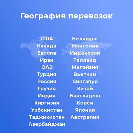
География перевозок
США
Беларусь
Канада
Монголия
Европа
Индонезия
Иран
Тайланд
ОАЭ
Малайзия
Турция
Вьетнам
Россия
Сингапур
Грузия
Китай
Индия
Бангладеш
Киргизия
Корея
Узбекистан
Япония
Таджикистан
Австралия
Азербайджан