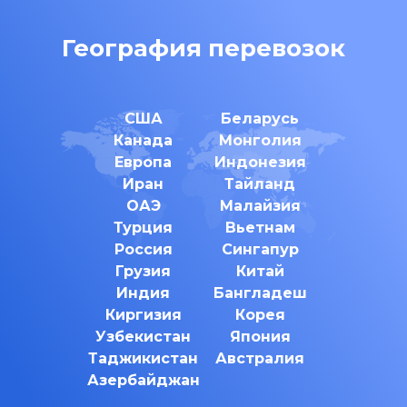
География перевозок
США
Беларусь
Канада
Монголия
Европа
Индонезия
Иран
Тайланд
ОАЭ
Малайзия
Турция
Вьетнам
Россия
Сингапур
Грузия
Китай
Индия
Бангладеш
Киргизия
Корея
Узбекистан
Япония
Таджикистан
Австралия
Азербайджан