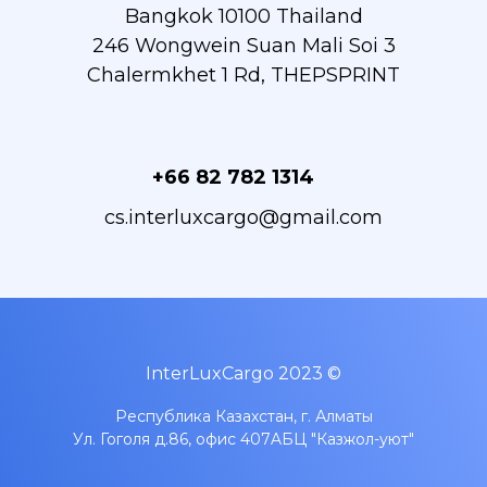
Bangkok 10100 Thailand
246 Wongwein Suan Mali Soi 3
Chalermkhet 1 Rd, THEPSPRINT
+66 82 782 1314
cs.interluxcargo@gmail.com
InterLuxCargo 2023 ©
Республика Казахстан, г. Алматы
Ул. Гоголя д.86, офис 407A
БЦ "Казжол-уют"