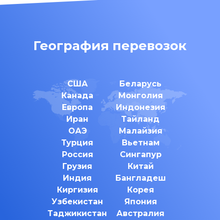
География перевозок
США
Беларусь
Канада
Монголия
Европа
Индонезия
Иран
Тайланд
ОАЭ
Малайзия
Турция
Вьетнам
Россия
Сингапур
Грузия
Китай
Индия
Бангладеш
Киргизия
Корея
Узбекистан
Япония
Таджикистан
Австралия