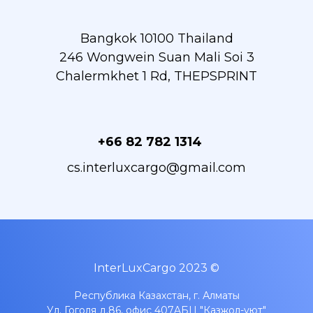
Bangkok 10100 Thailand
246 Wongwein Suan Mali Soi 3
Chalermkhet 1 Rd, THEPSPRINT
+66 82 782 1314
cs.interluxcargo@gmail.com
InterLuxCargo 2023 ©
Республика Казахстан, г. Алматы
Ул. Гоголя д.86, офис 407A
БЦ "Казжол-уют"