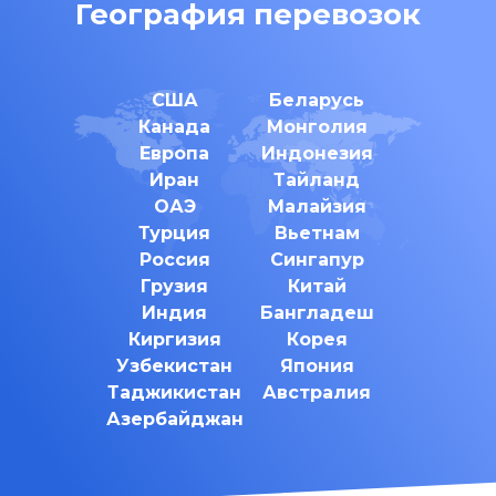
География перевозок
США
Беларусь
Канада
Монголия
Европа
Индонезия
Иран
Тайланд
ОАЭ
Малайзия
Турция
Вьетнам
Россия
Сингапур
Грузия
Китай
Индия
Бангладеш
Киргизия
Корея
Узбекистан
Япония
Таджикистан
Австралия
Азербайджан