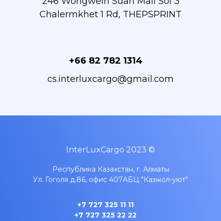
246 Wongwein Suan Mali Soi 3
Chalermkhet 1 Rd, THEPSPRINT
+66 82 782 1314
cs.interluxcargo@gmail.com
InterLuxCargo 2023 ©
Республика Казахстан, г. Алматы
Ул. Гоголя д.86, офис 407A
БЦ "Казжол-уют"
+7 727 325 11 11
+7 727 325 22 22