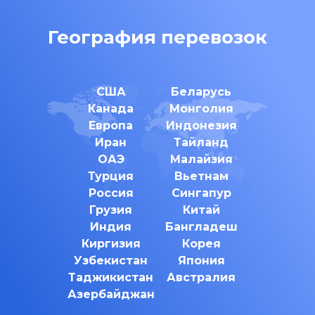
География перевозок
США
Беларусь
Канада
Монголия
Европа
Индонезия
Иран
Тайланд
ОАЭ
Малайзия
Турция
Вьетнам
Россия
Сингапур
Грузия
Китай
Индия
Бангладеш
Киргизия
Корея
Узбекистан
Япония
Таджикистан
Австралия
Азербайджан