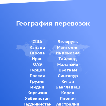
География перевозок
США
Беларусь
Канада
Монголия
Европа
Индонезия
Иран
Тайланд
ОАЭ
Малайзия
Турция
Вьетнам
Россия
Сингапур
Грузия
Китай
Индия
Бангладеш
Киргизия
Корея
Узбекистан
Япония
Таджикистан
Австралия